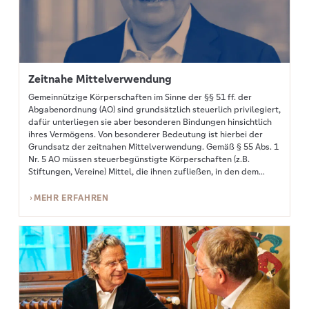
Zeitnahe Mittelverwendung
Gemeinnützige Körperschaften im Sinne der §§ 51 ff. der
Abgabenordnung (AO) sind grundsätzlich steuerlich privilegiert,
dafür unterliegen sie aber besonderen Bindungen hinsichtlich
ihres Vermögens. Von besonderer Bedeutung ist hierbei der
Grundsatz der zeitnahen Mittelverwendung. Gemäß § 55 Abs. 1
Nr. 5 AO müssen steuerbegünstigte Körperschaften (z.B.
Stiftungen, Vereine) Mittel, die ihnen zufließen, in den dem
Zufluss folgenden beiden Kalenderjahren verwenden.
Hierdurch soll sichergestellt werden, dass die Mittel kurzfristig
MEHR ERFAHREN
eingesetzt werden, um die gemeinnützigen Zwecke zu
verwirklichen.
Mehr erfahren: Was bedeutet Mut im Stiftungswesen? – Stimmen vom Sti