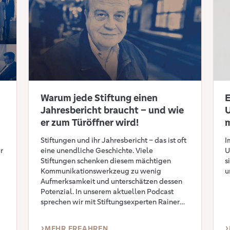
Warum jede Stiftung einen
E
Jahresbericht braucht – und wie
er zum Türöffner wird!
m
Stiftungen und ihr Jahresbericht – das ist oft
I
r
eine unendliche Geschichte. Viele
U
Stiftungen schenken diesem mächtigen
s
Kommunikationswerkzeug zu wenig
u
Aufmerksamkeit und unterschätzen dessen
Potenzial. In unserem aktuellen Podcast
sprechen wir mit Stiftungsexperten Rainer
Klawki über den wahren Wert einer
professionellen Dokumentation des
MEHR ERFAHREN