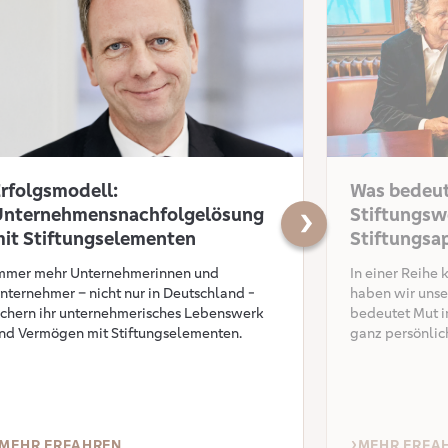
rfolgsmodell:
Was bedeut
Unternehmensnachfolgelösung
Stiftungsw
Nächster Slide
it Stiftungselementen
Stiftungsa
mmer mehr Unternehmerinnen und
In einer Reihe 
nternehmer – nicht nur in Deutschland -
haben wir unse
ichern ihr unternehmerisches Lebenswerk
bedeutet Mut i
nd Vermögen mit Stiftungselementen.
ganz persönlic
MEHR ERFAHREN
MEHR ERFA