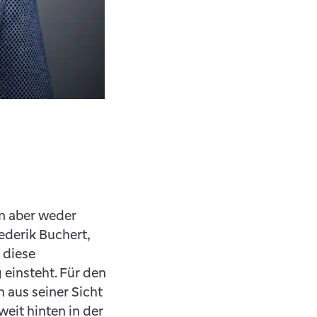
en aber weder
ederik Buchert,
 diese
 einsteht. Für den
 aus seiner Sicht
weit hinten in der