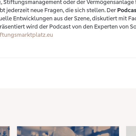
, Stiftungsmanagement oder der Vermögensanlage f
bt jederzeit neue Fragen, die sich stellen. Der
Podcas
uelle Entwicklungen aus der Szene, diskutiert mit F
räsentiert wird der Podcast von den Experten von So 
iftungsmarktplatz.eu
Unser Stiftungsjahr 2025 im Rückblick
Mehr erfahren: Warum jede Stiftung einen Jahresbericht brau
Mehr