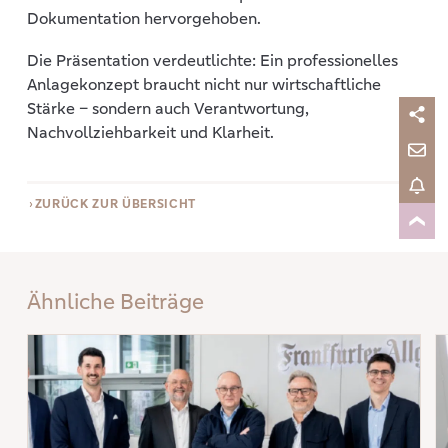
Dokumentation hervorgehoben.
Die Präsentation verdeutlichte: Ein professionelles
Anlagekonzept braucht nicht nur wirtschaftliche
Stärke – sondern auch Verantwortung,
Nachvollziehbarkeit und Klarheit.
ZURÜCK ZUR ÜBERSICHT
Ähnliche Beiträge
Mehr erfahren: „Nicht jeder muss eine rechtsfähige Stiftung gründen“
Me