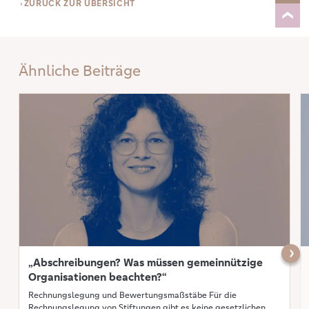
ZURÜCK ZUR ÜBERSICHT
Ähnliche Beiträge
Mehr erfahren: „Abschreibungen? Was müssen gemeinnützige Organisati
Me
Näch
„Abschreibungen? Was müssen gemeinnützige
Organisationen beachten?“
Rechnungslegung und Bewertungsmaßstäbe Für die
Rechnungslegung von Stiftungen gibt es keine gesetzlichen