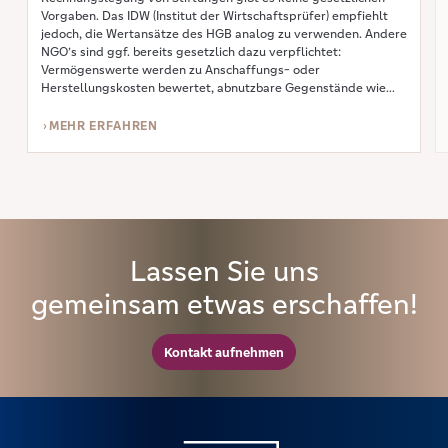
Vorgaben. Das IDW (Institut der Wirtschaftsprüfer) empfiehlt
jedoch, die Wertansätze des HGB analog zu verwenden. Andere
NGO’s sind ggf. bereits gesetzlich dazu verpflichtet:
Vermögenswerte werden zu Anschaffungs- oder
Herstellungskosten bewertet, abnutzbare Gegenstände wie
Gebäude werden planmäßig abgeschrieben. Die
Nutzungsdauer hierfür orientiert sich meist […]
MEHR ERFAHREN
Lassen Sie uns
gemeinsam etwas erschaffen!
Kontakt aufnehmen