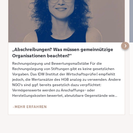
Näch
„Abschreibungen? Was müssen gemeinnützige
Organisationen beachten?“
Rechnungslegung und Bewertungsmaßstäbe Für die
Rechnungslegung von Stiftungen gibt es keine gesetzlichen
Vorgaben. Das IDW (Institut der Wirtschaftsprüfer) empfiehlt
jedoch, die Wertansätze des HGB analog zu verwenden. Andere
NGO’s sind ggf. bereits gesetzlich dazu verpflichtet:
Vermögenswerte werden zu Anschaffungs- oder
Herstellungskosten bewertet, abnutzbare Gegenstände wie
Gebäude werden planmäßig abgeschrieben. Die
Nutzungsdauer hierfür orientiert sich meist […]
MEHR ERFAHREN