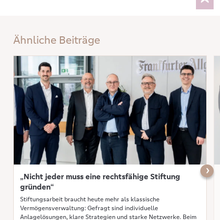
Ähnliche Beiträge
Mehr erfahren: „Nicht jeder muss eine rechtsfähige Stiftung gründen“
Me
Näch
„Nicht jeder muss eine rechtsfähige Stiftung
gründen“
Stiftungsarbeit braucht heute mehr als klassische
Vermögensverwaltung: Gefragt sind individuelle
Anlagelösungen, klare Strategien und starke Netzwerke. Beim