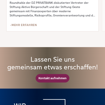
Roundtable der DZ PRIVATBANK diskutierten Vertreter der
Stiftung Aktive Bürgerschaft und der Stiftung Geste
gemeinsam mit Finanzexperten über moderne
Stiftungsmodelle, Risikoprofile, Gremienverantwortung und die
Bedeutung von Transparenz und Vertrauen. Im Mittelpunkt des
Gesprächs stand die Frage, wie Stiftungen […]
MEHR ERFAHREN
Lassen Sie uns
gemeinsam etwas erschaffen!
Kontakt aufnehmen