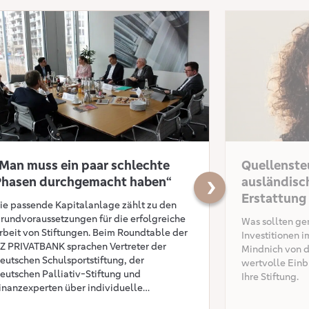
hnung mit dem Transparenten Bullen 2025
 erfahren: „Man muss ein paar schlechte Phasen durchgemacht haben
Mehr erfahren: Que
Man muss ein paar schlechte
Quellensteu
Phasen durchgemacht haben“
ausländisc
Nächster Slide
Erstattung
ie passende Kapitalanlage zählt zu den
rundvoraussetzungen für die erfolgreiche
Was sollten ge
rbeit von Stiftungen. Beim Roundtable der
Investitionen 
Z PRIVATBANK sprachen Vertreter der
Mindnich von d
eutschen Schulsportstiftung, der
wertvolle Einbl
eutschen Palliativ-Stiftung und
Ihre Stiftung.
inanzexperten über individuelle
nforderungen und Risikoprofile von