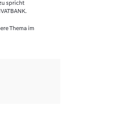
zu spricht
RIVATBANK.
igere Thema im