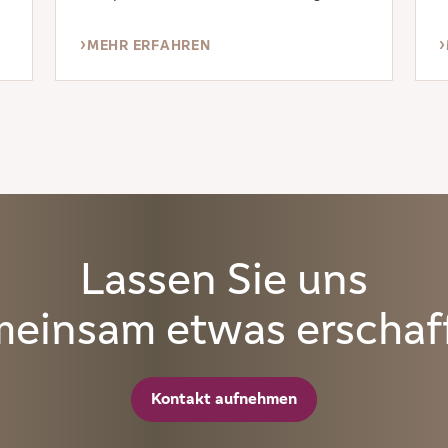
S
Stiftungsmanagement ist und was unsere
B
Strategien besonders macht, erfahren Sie im
MEHR ERFAHREN
V
Beitrag.
,
B
E
Lassen Sie uns
einsam etwas erschaf
Kontakt aufnehmen