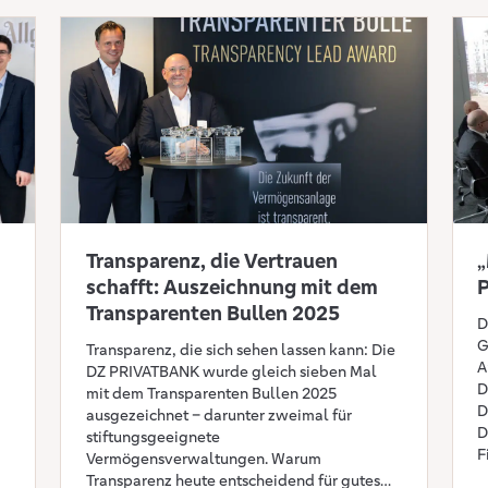
hige Stiftung gründen“
Mehr erfahren: Transparenz, die Vertrauen schafft: Auszeic
Mehr
Transparenz, die Vertrauen
„
schafft: Auszeichnung mit dem
Transparenten Bullen 2025
D
G
Transparenz, die sich sehen lassen kann: Die
A
DZ PRIVATBANK wurde gleich sieben Mal
D
mit dem Transparenten Bullen 2025
D
ausgezeichnet – darunter zweimal für
D
stiftungsgeeignete
F
Vermögensverwaltungen. Warum
A
Transparenz heute entscheidend für gutes